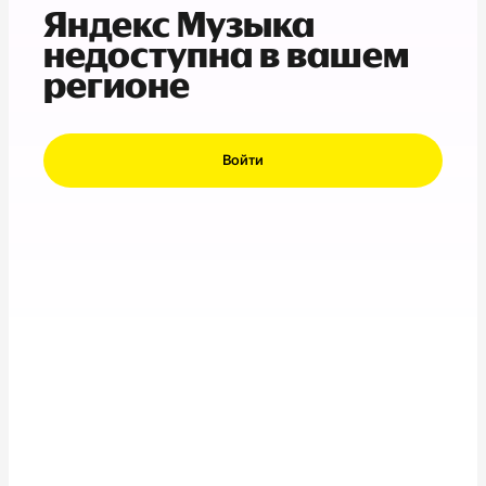
Яндекс Музыка
недоступна в вашем
регионе
Войти