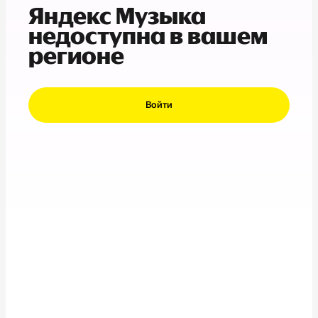
Яндекс Музыка
недоступна в вашем
регионе
Войти