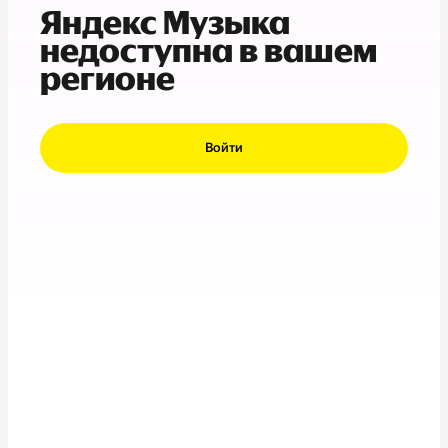
Яндекс Музыка
недоступна в вашем
регионе
Войти