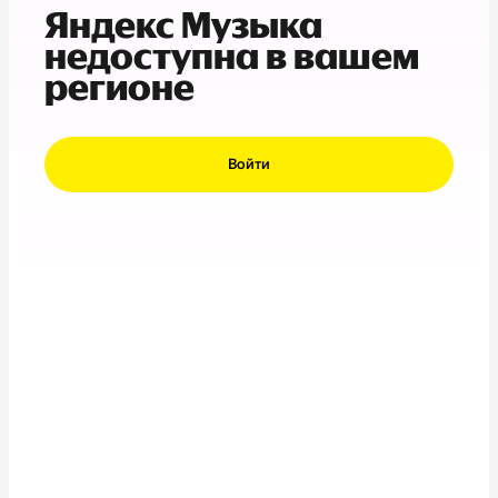
Яндекс Музыка
недоступна в вашем
регионе
Войти