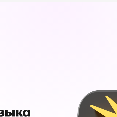
узыка