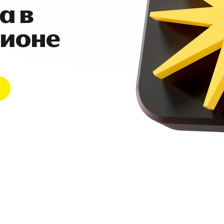
а в
гионе