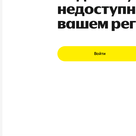
недоступн
вашем ре
Войти