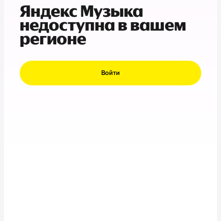
Яндекс Музыка
недоступна в вашем
регионе
Войти