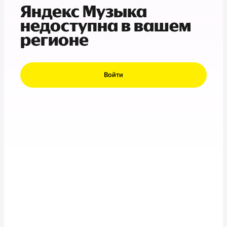
Яндекс Музыка
недоступна в вашем
регионе
Войти