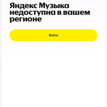
Яндекс Музыка
недоступна в вашем
регионе
Войти