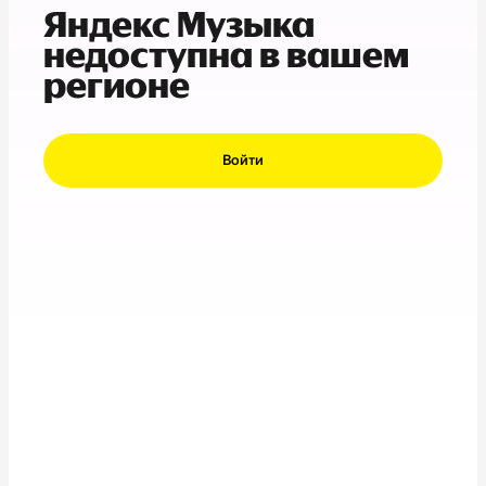
Яндекс Музыка
недоступна в вашем
регионе
Войти