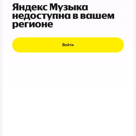
Яндекс Музыка
недоступна в вашем
регионе
Войти