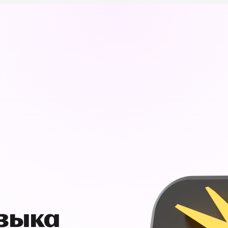
узыка