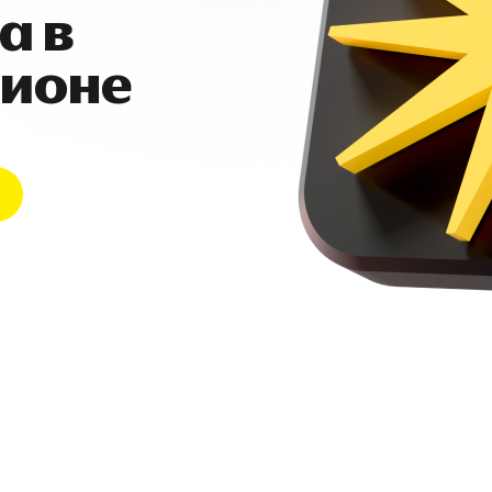
а в
гионе