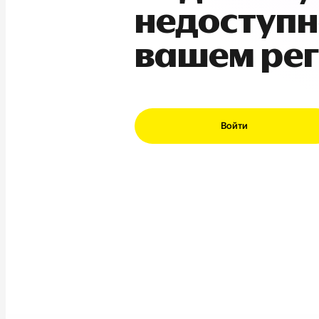
недоступн
вашем ре
Войти