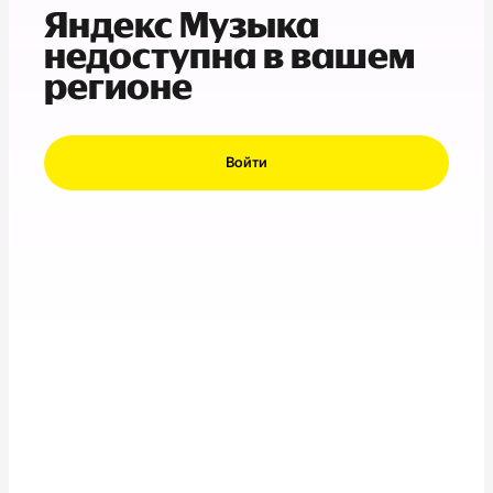
Яндекс Музыка
недоступна в вашем
регионе
Войти