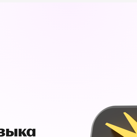
узыка