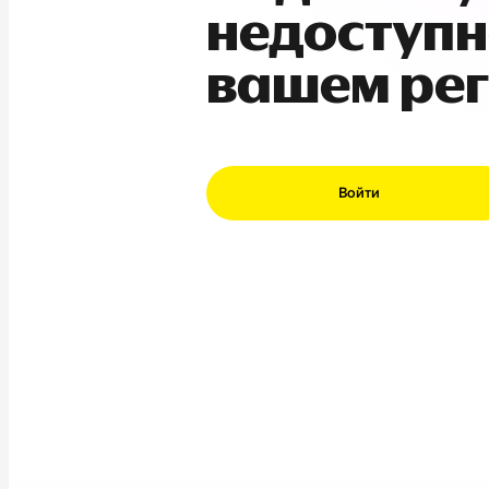
недоступн
вашем ре
Войти