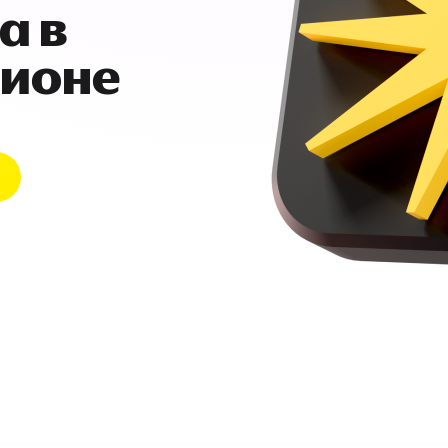
а в
гионе