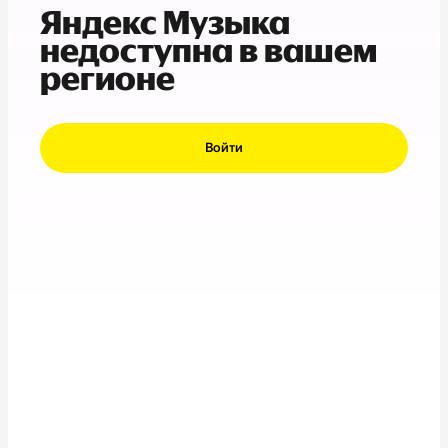
Яндекс Музыка
недоступна в вашем
регионе
Войти