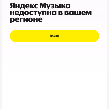
Яндекс Музыка
недоступна в вашем
регионе
Войти