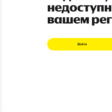
недоступн
вашем ре
Войти