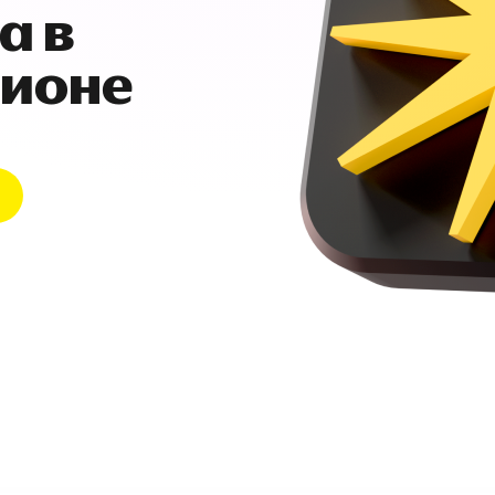
а в
гионе