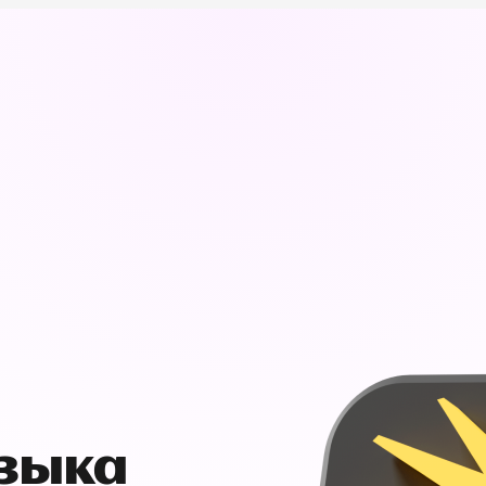
узыка