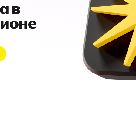
а в
гионе