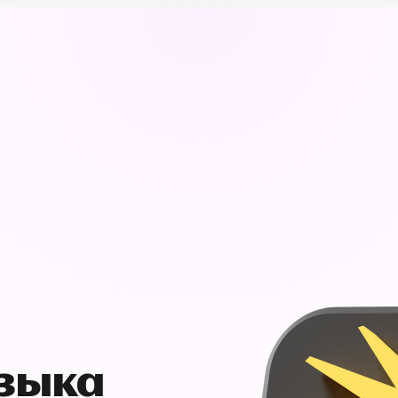
узыка