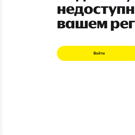
недоступн
вашем ре
Войти