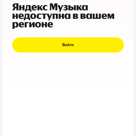
Яндекс Музыка
недоступна в вашем
регионе
Войти