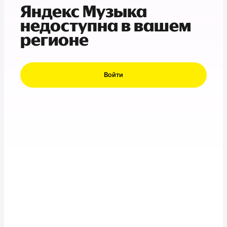
Яндекс Музыка
недоступна в вашем
регионе
Войти