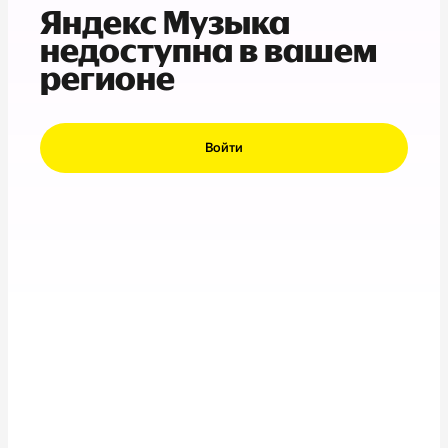
Яндекс Музыка
недоступна в вашем
регионе
Войти