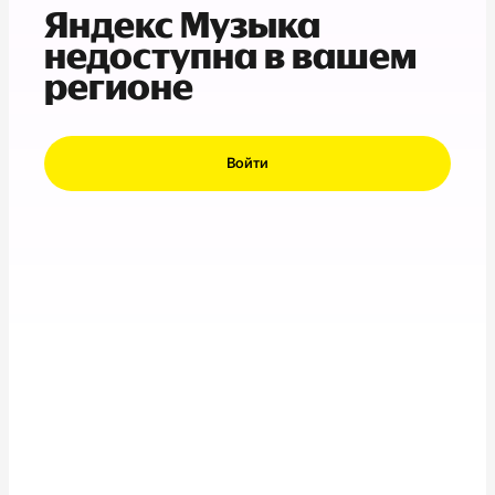
Яндекс Музыка
недоступна в вашем
регионе
Войти