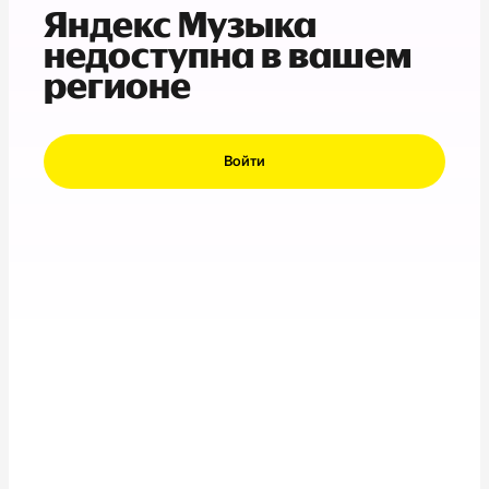
Яндекс Музыка
недоступна в вашем
регионе
Войти