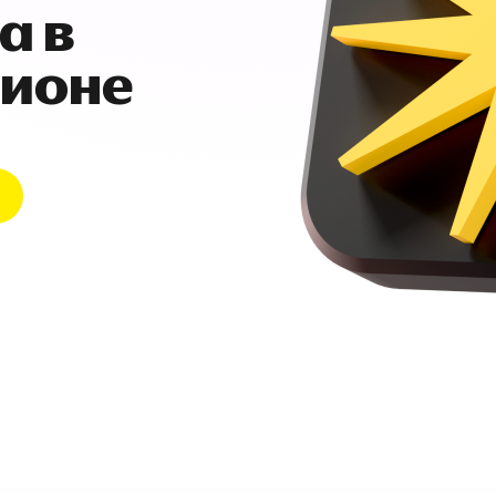
а в
гионе