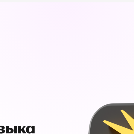
узыка