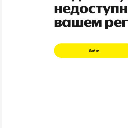
недоступн
вашем ре
Войти