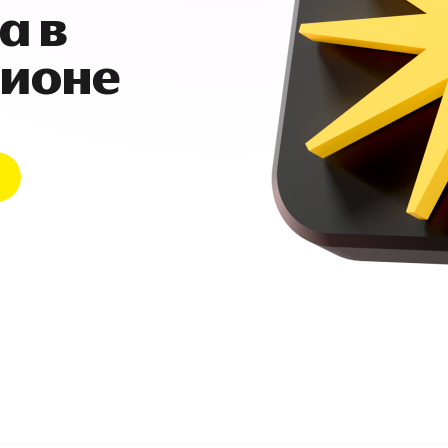
а в
гионе