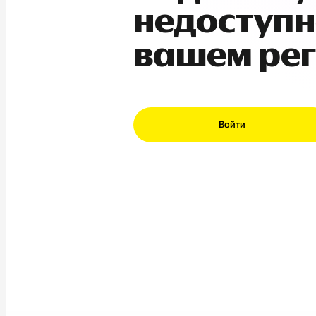
недоступн
вашем ре
Войти