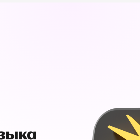
узыка