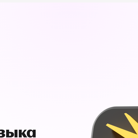
узыка