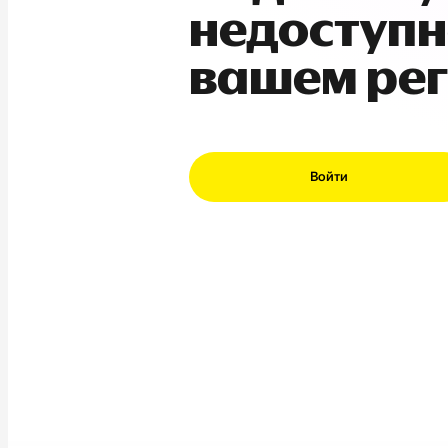
недоступн
вашем ре
Войти