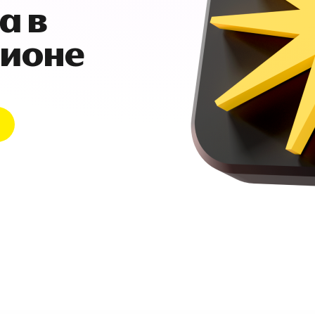
а в
гионе