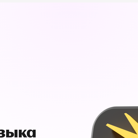
узыка