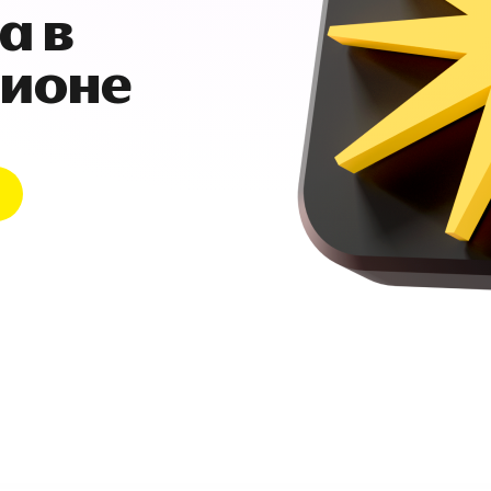
а в
гионе