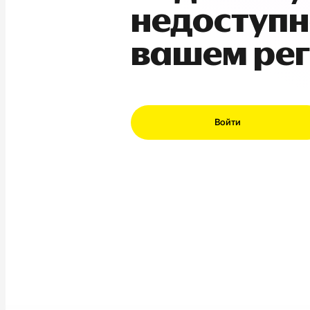
недоступн
вашем ре
Войти