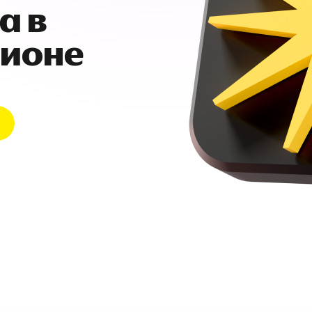
а в
гионе