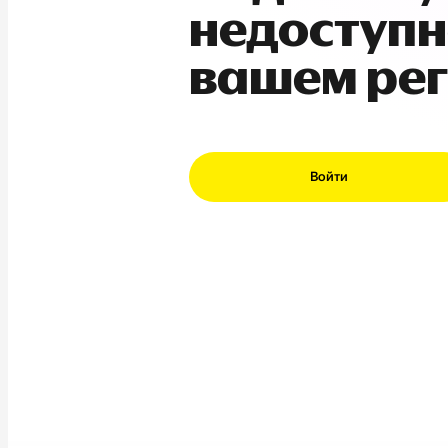
недоступн
вашем ре
Войти