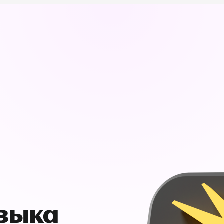
узыка