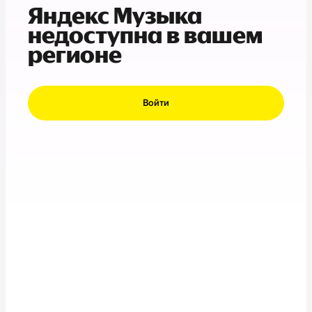
Яндекс Музыка
недоступна в вашем
регионе
Войти