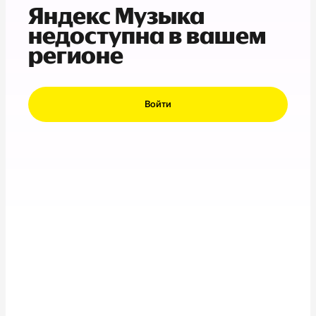
Яндекс Музыка
недоступна в вашем
регионе
Войти