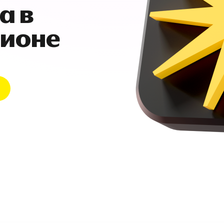
а в
гионе