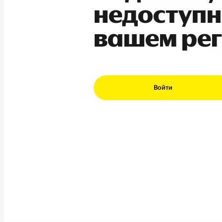
недоступн
вашем ре
Войти