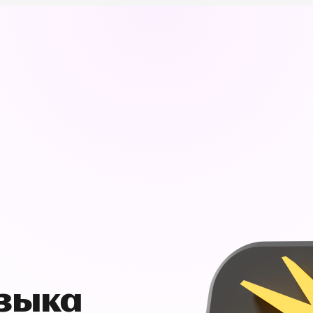
узыка