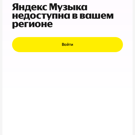
Яндекс Музыка
недоступна в вашем
регионе
Войти