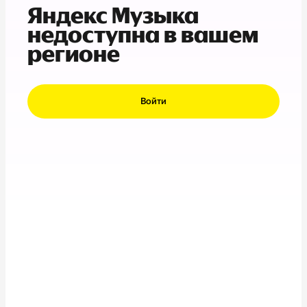
Яндекс Музыка
недоступна в вашем
регионе
Войти