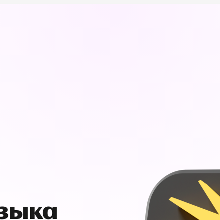
узыка