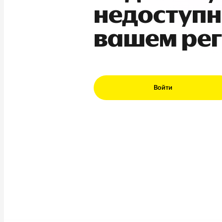
недоступн
вашем ре
Войти