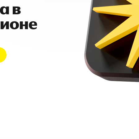
а в
гионе