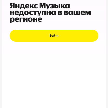
Яндекс Музыка
недоступна в вашем
регионе
Войти