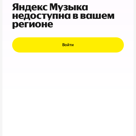
Яндекс Музыка
недоступна в вашем
регионе
Войти