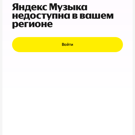
Яндекс Музыка
недоступна в вашем
регионе
Войти