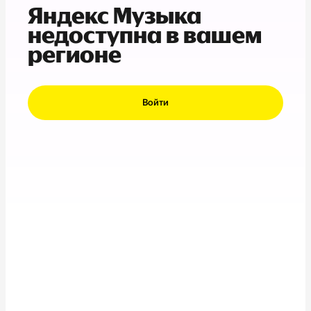
Яндекс Музыка
недоступна в вашем
регионе
Войти