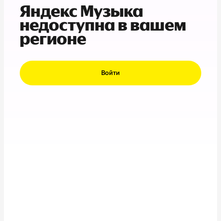
Яндекс Музыка
недоступна в вашем
регионе
Войти