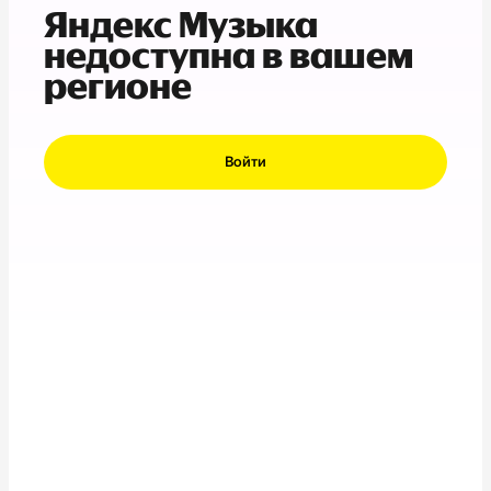
Яндекс Музыка
недоступна в вашем
регионе
Войти