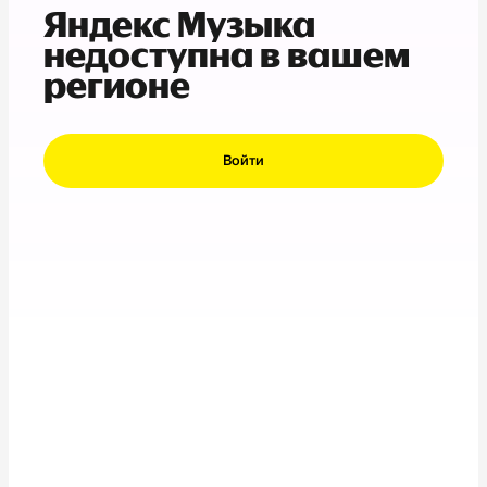
Яндекс Музыка
недоступна в вашем
регионе
Войти