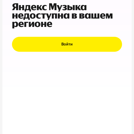
Яндекс Музыка
недоступна в вашем
регионе
Войти