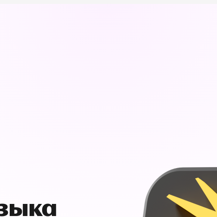
узыка