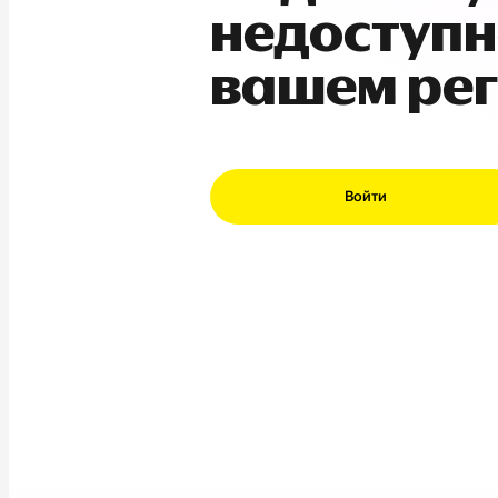
недоступн
вашем ре
Войти