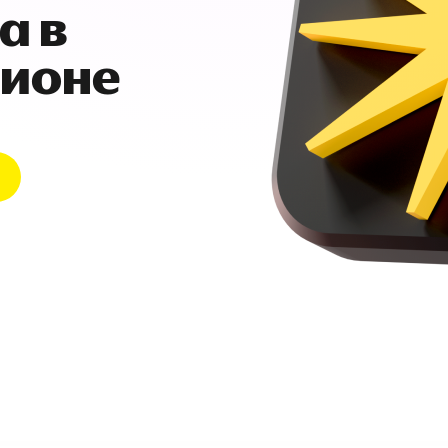
а в
гионе