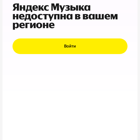
Яндекс Музыка
недоступна в вашем
регионе
Войти