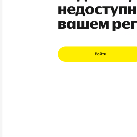
недоступн
вашем ре
Войти