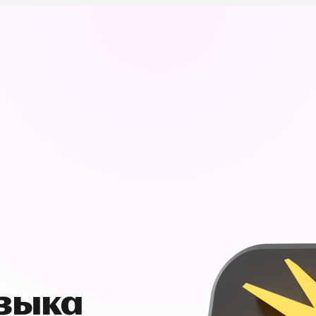
узыка