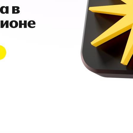
а в
гионе