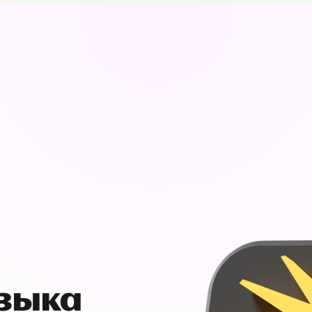
узыка