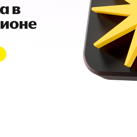
а в
гионе