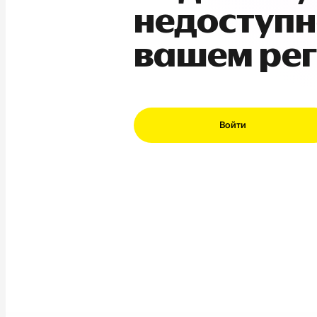
недоступн
вашем ре
Войти