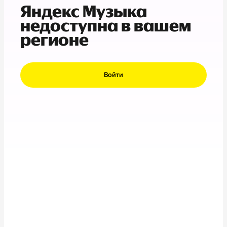
Яндекс Музыка
недоступна в вашем
регионе
Войти