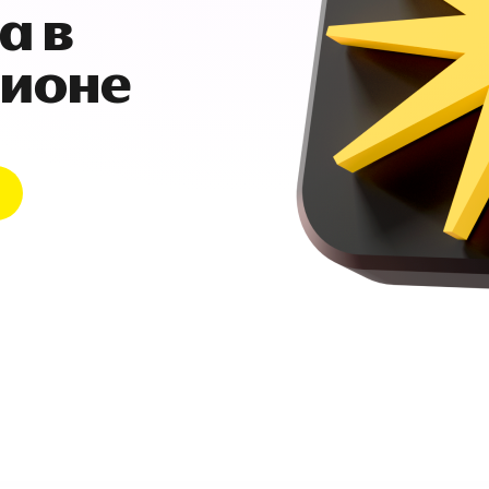
а в
гионе