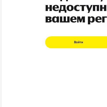
недоступн
вашем ре
Войти