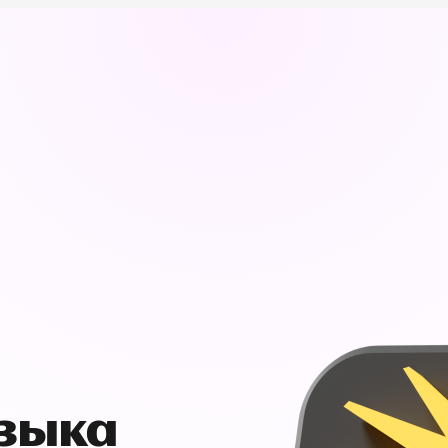
узыка