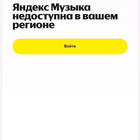
Яндекс Музыка
недоступна в вашем
регионе
Войти