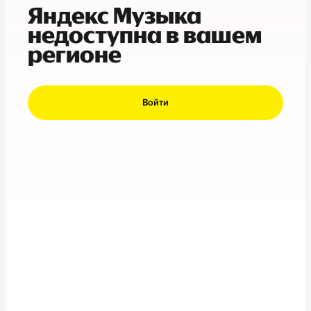
Яндекс Музыка
недоступна в вашем
регионе
Войти