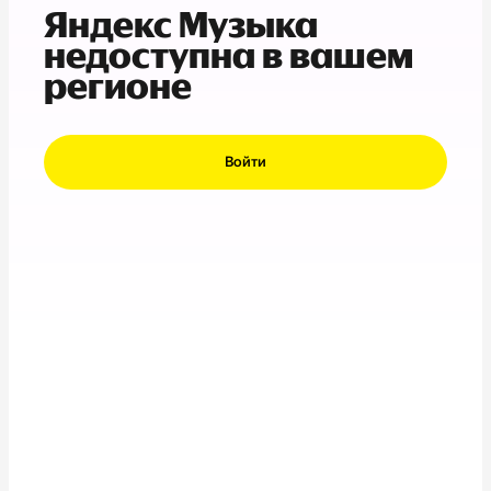
Яндекс Музыка
недоступна в вашем
регионе
Войти